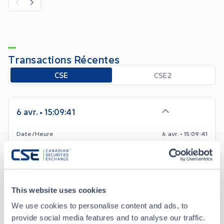
Transactions Récentes
Toggle options
CSE
CSE2
6 avr. • 15:09:41
Date/Heure
6 avr. • 15:09:41
Prix
0.04
-0.01
Changement
This website uses cookies
We use cookies to personalise content and ads, to
Volume
1,000
provide social media features and to analyse our traffic.