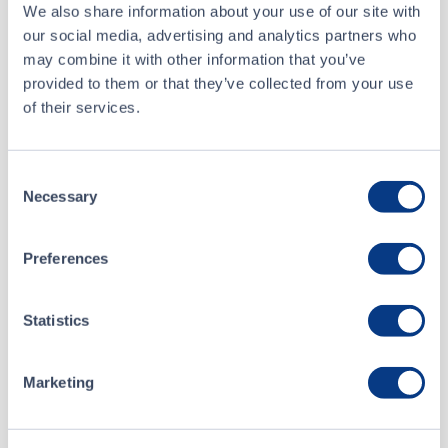
We also share information about your use of our site with
Acheteur
CIBC World Markets Inc.
our social media, advertising and analytics partners who
may combine it with other information that you’ve
Vendeur
TD Securities Inc.
provided to them or that they’ve collected from your use
of their services.
6 avr. • 15:09:41
À propos
Consent
Necessary
6 avr. • 14:30:36
Selection
SOL Global Investments Corp.
2 avr. • 11:27:48
Preferences
Date d'inscription
2 avr. • 09:30:00
Statistics
15 août 2018
Site Web
solglobal.com
Marketing
SOL Global is a diversified international investment and